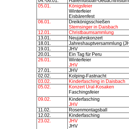
04.-06.01.
Hallenfußball-Gedächtnisturn
05.01.
Königsfeier
Winterfeier
Eisbärenfest
06.01.
Dreikönigsschießen
Sternsinger in Daisbach
12.01.
Christbaumsammlung
13.01.
Neujahrskonzert
18.01.
Jahreshauptversammlung (J
19.01.
JHV
20.01.
Ein Tag für Peru
26.01.
Winterfeier
JHV
27.01.
JHV
02.02.
Kolping-Fastnacht
03.02.
Kinderfasching in Daisbach
05.02.
Konzert Ural-Kosaken
Faschingsfeier
09.02.
Kinderfasching
JHV
11.02.
Rosenmontagsball
12.02.
Kinderfasching
23.02.
JHV
JHV