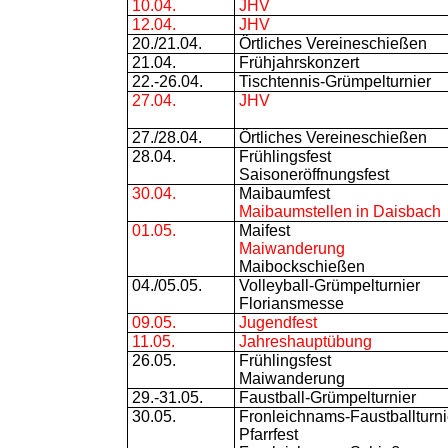
10.04.
JHV
12.04.
JHV
20./21.04.
Örtliches Vereineschießen
21.04.
Frühjahrskonzert
22.-26.04.
Tischtennis-Grümpelturnier
27.04.
JHV
27./28.04.
Örtliches Vereineschießen
28.04.
Frühlingsfest
Saisoneröffnungsfest
30.04.
Maibaumfest
Maibaumstellen in Daisbach
01.05.
Maifest
Maiwanderung
Maibockschießen
04./05.05.
Volleyball-Grümpelturnier
Floriansmesse
09.05.
Jugendfest
11.05.
Jahreshauptübung
26.05.
Frühlingsfest
Maiwanderung
29.-31.05.
Faustball-Grümpelturnier
30.05.
Fronleichnams-Faustballturni
Pfarrfest