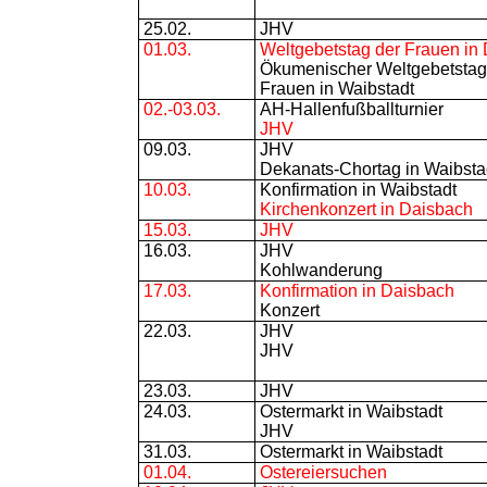
25.02.
JHV
01.03.
Weltgebetstag der Frauen in
Ökumenischer Weltgebetstag
Frauen in Waibstadt
02.-03.03.
AH-Hallenfußballturnier
JHV
09.03.
JHV
Dekanats-Chortag in Waibsta
10.03.
Konfirmation in Waibstadt
Kirchenkonzert in Daisbach
15.03.
JHV
16.03.
JHV
Kohlwanderung
17.03.
Konfirmation in Daisbach
Konzert
22.03.
JHV
JHV
23.03.
JHV
24.03.
Ostermarkt in Waibstadt
JHV
31.03.
Ostermarkt in Waibstadt
01.04.
Ostereiersuchen