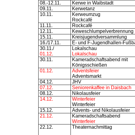
08.-12.11.
Kerwe in Waibstadt
09.11.
Kerwetanz
10.11.
Kerweumzug
Rockcafé
11.11.
Rockcafé
12.11.
Keweschlumpelverbrennung
15.11.
Kreisjugendversammlung
16./17.11.
E- und F-Jugendhallen-Fußba
30.11./
Lokalschau
01.12.
Lokalschau
30.11.
Kameradschaftsabend mit
Königsschießen
01.12.
Adventsfeier
Adventsmarkt
04.12.
JHV
07.12.
Seniorenkaffee in Daisbach
08.12.
Nikolausfeier
14.12.
Winterfeier
Winterfeier
15.12.
Advents- und Nikolausfeier
21.12.
Kameradschaftsabend
Winterfeier
22.12.
Theaternachmittag