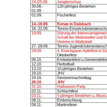
24./25.08.
Jungtierschau
30.08.-
120-jähriges Bestehen
01.09.
01.09.
Fischerfest
14.-16.09.
Kerwe in Daisbach
16.-22.09.
Tennis-Einzelclubmeisterscha
19.09.
Sitzung der Interessengemei
Schaft der Waibstadter und 
Vereine in Waibstadt
27.-29.09.
Tennis-Jugendclubmeistersch
29.09.
4. Kraichgauer Apfelfest in D
Oktoberfest
06.10.
Erntedankfest u.Gemeindefes
12.10.
Herbstball
13.10.
10-jähriges Bestehen
19.10.
JHV
24.10.
Seniorennachmittag
26.10.
JHV
31.10.
Halloween-Party
02.11.
Schlachtfest
03.11.
5-jähriges Bestehen u. Music
08.11.
Einborschtung
08.11.
Martinsfeier