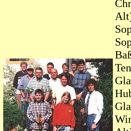
Chr
Alt
Sop
Sop
Baß
Ten
Gla
Hub
Gla
Win