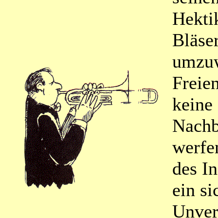
Hekti
Bläse
umzuw
Freien
keine
Nachb
werfe
des I
ein si
Unver