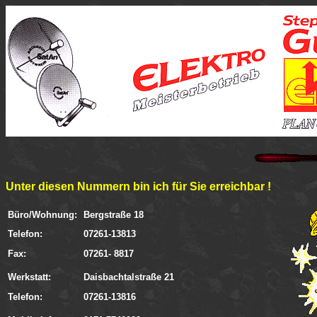
Unter diesen Nummern bin ich für Sie erreichbar !
Büro/Wohnung:
Bergstraße 18
Telefon:
07261-13813
Fax:
07261- 8817
Werkstatt:
Daisbachtalstraße 21
Telefon:
07261-13816